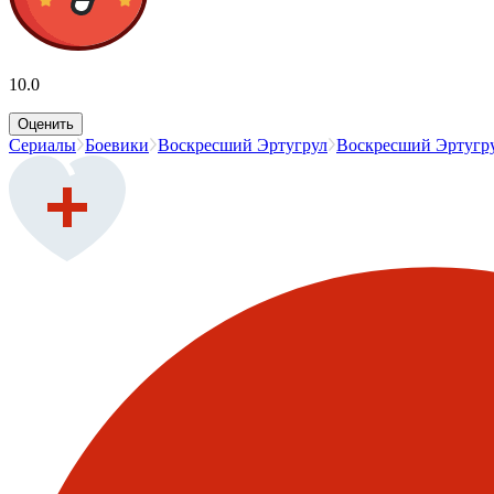
10.0
Оценить
Сериалы
Боевики
Воскресший Эртугрул
Воскресший Эртугру