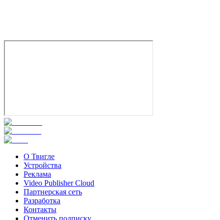
История
Комедия
Приключения
Великобритания
Германия
Италия
Франци
7.6
Смотреть
О Твигле
Устройства
Реклама
Video Publisher Cloud
Партнерская сеть
Разработка
Контакты
Отменить подписку