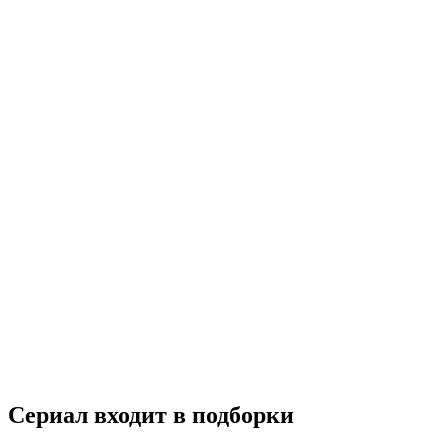
Кухня
2012
18+
Комедия
Мелодрама
Россия
8.3
Смотреть
Сериал входит в подборки