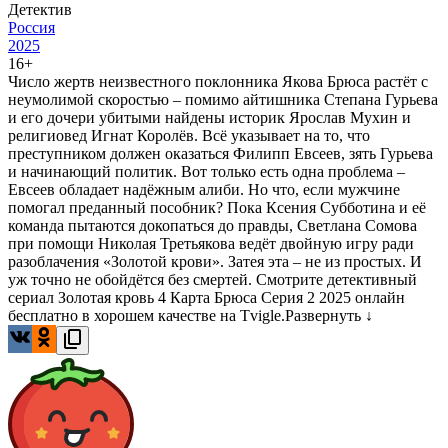
Детектив
Россия
2025
16+
Число жертв неизвестного поклонника Якова Брюса растёт с
неумолимой скоростью – помимо айтишника Степана Гурьева
и его дочери убитыми найдены историк Ярослав Мухин и
религиовед Игнат Королёв. Всё указывает на то, что
преступником должен оказаться Филипп Евсеев, зять Гурьева
и начинающий политик. Вот только есть одна проблема –
Евсеев обладает надёжным алиби. Но что, если мужчине
помогал преданный пособник? Пока Ксения Субботина и её
команда пытаются докопаться до правды, Светлана Сомова
при помощи Николая Третьякова ведёт двойную игру ради
разоблачения «Золотой крови». Затея эта – не из простых. И
уж точно не обойдётся без смертей. Смотрите детективный
сериал Золотая кровь 4 Карта Брюса Серия 2 2025 онлайн
бесплатно в хорошем качестве на Tvigle.
Развернуть ↓