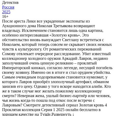
Детектив
Россия
2025
16+
После ареста Лики все украденные экспонаты из
Аукционного дома Николая Третьякова возвращают
владельцу. Исключением становится лишь одна картина,
особенно интересовавшая «Золотую кровь». Это
обстоятельство вновь вынуждает Светлану встретиться с
Николаем, который теперь совсем не скрывает своих нежных
чувств к культурологу. От романтических переживаний
Сомову отвлекает очередное расследование. Убит известный
коллекционер холодного оружия Аркадий Лавров, недавно
заполучивший очень ценную реликвию – проклятый
Императорский кинжал, согласно легенде, несущий погибель
своему хозяину. Именно он в итоге и стал орудием убийства.
Самым очевидным подозреваемым становится нумизмат, у
которого Лавров приобрёл злополучный артефакт, обманом
занизив его цену. Однако у того вскоре находится алиби. Кто
же в таком случае мог желать пожилому коллекционеру
смерти? Неверная жена, ушлый бизнес-партнёр или человек,
чья жизнь когда-то пошла под откос после встречи с
Лавровым? Смотрите детективный сериал Золотая кровь 4
Проклятая коллекция Серия 1 2025 онлайн бесплатно в
хорошем качестве на Tvigle.
Развернуть ↓