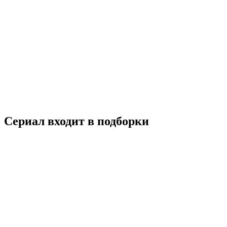
Петля времени
2024
18+
Детектив
Криминал
Триллер
Фантастика
Гонконг
Китай
7.6
Смотреть
Сериал входит в подборки