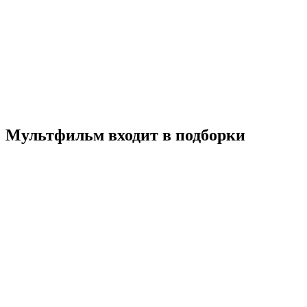
Катури
2017
0+
Детский
Мультфильм
Приключения
Южная Корея
8.2
Смотреть
Мультфильм входит в подборки