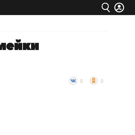
емейки
0
0