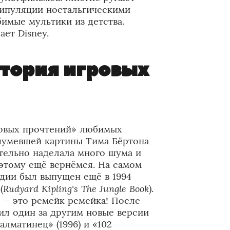
нипуляции ностальгическими
имые мультики из детства.
ает Disney.
стория игровых
новых прочтений» любимых
ашумевшей картины Тима Бёртона
ительно наделала много шума и
 этому ещё вернёмся. На самом
дии был выпущен ещё в 1994
Rudyard Kipling's The Jungle Book
(
).
а — это ремейк ремейка! После
ил один за другим новые версии
лматинец» (1996) и «102