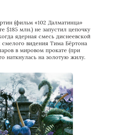
ртин (фильм «102 Далматинца»
е $185 млн.) не запустил цепочку
 когда ядерная смесь диснеевской
и смелого видения Тима Бёртона
аров в мировом прокате (при
что наткнулась на золотую жилу.