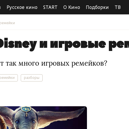
ы
Русское кино
START
О Кино
Подборки
ТВ
 ремейки
Disney и игровые р
ет так много игровых ремейков?
ремейки
разборы