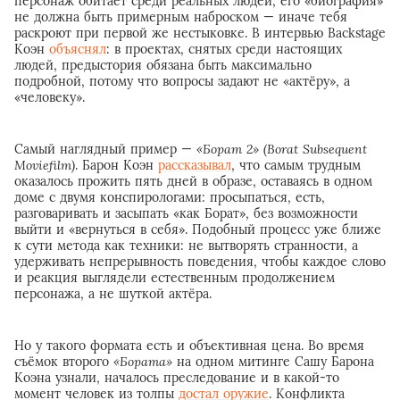
персонаж обитает среди реальных людей, его «биография»
не должна быть примерным наброском — иначе тебя
раскроют при первой же нестыковке. В интервью Backstage
Коэн
объяснял
: в проектах, снятых среди настоящих
людей, предыстория обязана быть максимально
подробной, потому что вопросы задают не «актёру», а
«человеку».
Самый наглядный пример —
«Борат 2» (Borat Subsequent
Moviefilm)
. Барон Коэн
рассказывал
, что самым трудным
оказалось прожить пять дней в образе, оставаясь в одном
доме с двумя конспирологами: просыпаться, есть,
разговаривать и засыпать «как Борат», без возможности
выйти и «вернуться в себя». Подобный процесс уже ближе
к сути метода как техники: не вытворять странности, а
удерживать непрерывность поведения, чтобы каждое слово
и реакция выглядели естественным продолжением
персонажа, а не шуткой актёра.
Но у такого формата есть и объективная цена. Во время
съёмок второго
«Бората»
на одном митинге Сашу Барона
Коэна узнали, началось преследование и в какой-то
момент человек из толпы
достал оружие
. Конфликта