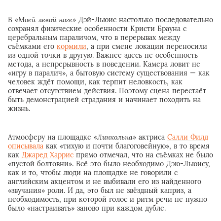
В
«Моей левой ноге»
Дэй-Льюис настолько последовательно
сохранял физические особенности Кристи Брауна с
церебральным параличом, что в перерывах между
съёмками его
кормили
, а при смене локации переносили
из одной точки в другую. Важнее здесь не особенность
метода, а непрерывность в поведении. Камера ловит не
«игру в паралич», а бытовую систему существования — как
человек ждёт помощи, как терпит неловкость, как
отвечает отсутствием действия. Поэтому сцена перестаёт
быть демонстрацией страдания и начинает походить на
жизнь.
Атмосферу на площадке
«Линкольна»
актриса
Салли Филд
описывала
как «тихую и почти благоговейную», в то время
как
Джаред Харрис
прямо отмечал, что на съёмках не было
«пустой болтовни». Всё это было необходимо Дэю-Льюису,
как и то, чтобы люди на площадке не говорили с
английским акцентом и не выбивали его из найденного
«звучания» роли. И да, это был не звёздный каприз, а
необходимость, при которой голос и ритм речи не нужно
было «настраивать» заново при каждом дубле.