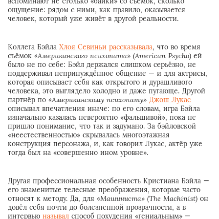
вспоминают не столько «байки» со съёмок, сколько
ощущение: рядом с ними, как правило, оказывается
человек, который уже живёт в другой реальности.
Коллега Бэйла
Хлоя Севиньи
рассказывала
, что во время
съёмок
«Американского психопата» (American Psycho)
ей
было не по себе: Бэйл держался слишком серьёзно, не
поддерживал непринуждённое общение — и для актрисы,
которая описывает себя как открытого и дурашливого
человека, это выглядело холодно и даже пугающе. Другой
партнёр по
«Американскому психопату»
Джош Лукас
описывал впечатления иначе: по его словам, игра Бэйла
изначально казалась невероятно «фальшивой», пока не
пришло понимание, что так и задумано. За бэйловской
«неестественностью» скрывалась многоэтажная
конструкция персонажа, и, как говорил Лукас, актёр уже
тогда был на «совершенно ином уровне».
Другая профессиональная особенность Кристиана Бэйла —
его знаменитые телесные преображения, которые часто
относят к методу. Да, для
«Машиниста» (The Machinist)
он
довёл себя почти до болезненной прозрачности, а в
интервью
называл
способ похудения «гениальным» —