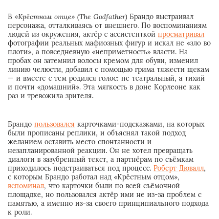
В
«Крёстном отце» (The Godfather)
Брандо выстраивал
персонажа, отталкиваясь от внешнего. По воспоминаниям
людей из окружения, актёр с ассистенткой
просматривал
фотографии реальных мафиозных фигур и искал не «зло во
плоти», а повседневную «неприметность» власти. На
пробах он затемнил волосы кремом для обуви, изменил
линию челюсти, добавил с помощью грима тяжести щекам
— и вместе с тем родился голос: не театральный, а тихий
и почти «домашний». Эта мягкость в доне Корлеоне как
раз и тревожила зрителя.
Брандо
пользовался
карточками-подсказками, на которых
были прописаны реплики, и объяснял такой подход
желанием оставить место спонтанности и
незапланированной реакции. Он не хотел превращать
диалоги в зазубренный текст, а партнёрам по съёмкам
приходилось подстраиваться под процесс.
Роберт Дювалл
,
с которым Брандо работал над «Крёстным отцом»,
вспоминал
, что карточки были по всей съёмочной
площадке, но пользовался актёр ими не из-за проблем с
памятью, а именно из-за своего принципиального подхода
к роли.