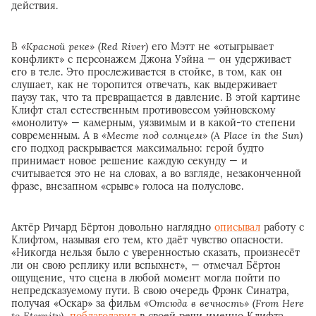
действия.
В
«Красной реке» (Red River)
его Мэтт не «отыгрывает
конфликт» с персонажем Джона Уэйна — он удерживает
его в теле. Это прослеживается в стойке, в том, как он
слушает, как не торопится отвечать, как выдерживает
паузу так, что та превращается в давление. В этой картине
Клифт стал естественным противовесом уэйновскому
«монолиту» — камерным, уязвимым и в какой-то степени
современным. А в
«Месте под солнцем» (A Place in the Sun)
его подход раскрывается максимально: герой будто
принимает новое решение каждую секунду — и
считывается это не на словах, а во взгляде, незаконченной
фразе, внезапном «срыве» голоса на полуслове.
Актёр Ричард Бёртон довольно наглядно
описывал
работу с
Клифтом, называя его тем, кто даёт чувство опасности.
«Никогда нельзя было с уверенностью сказать, произнесёт
ли он свою реплику или вспыхнет», — отмечал Бёртон
ощущение, что сцена в любой момент могла пойти по
непредсказуемому пути. В свою очередь Фрэнк Синатра,
получая «Оскар» за фильм
«Отсюда в вечность» (From Here
to Eternity)
,
поблагодарил
в своей речи именно Клифта,