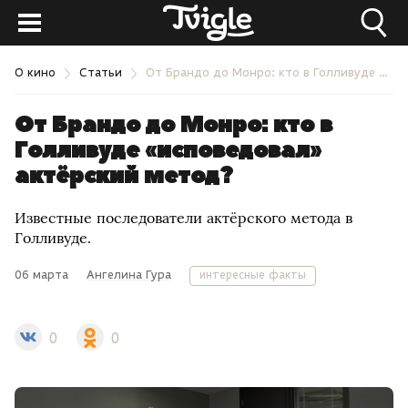
О кино
Статьи
От Брандо до Монро: кто в Голливуде «исповедовал» актёрский метод?
От Брандо до Монро: кто в
Голливуде «исповедовал»
актёрский метод?
Известные последователи актёрского метода в
Голливуде.
06 марта
Ангелина Гура
интересные факты
0
0