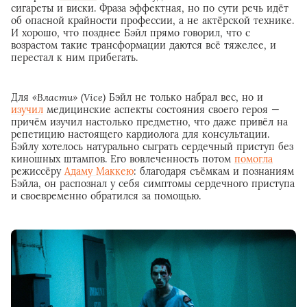
сигареты и виски. Фраза эффектная, но по сути речь идёт
об опасной крайности профессии, а не актёрской технике.
И хорошо, что позднее Бэйл прямо говорил, что с
возрастом такие трансформации даются всё тяжелее, и
перестал к ним прибегать.
Для
«Власти» (Vice)
Бэйл не только набрал вес, но и
изучил
медицинские аспекты состояния своего героя —
причём изучил настолько предметно, что даже привёл на
репетицию настоящего кардиолога для консультации.
Бэйлу хотелось натурально сыграть сердечный приступ без
киношных штампов. Его вовлеченность потом
помогла
режиссёру
Адаму Маккею
: благодаря съёмкам и познаниям
Бэйла, он распознал у себя симптомы сердечного приступа
и своевременно обратился за помощью.