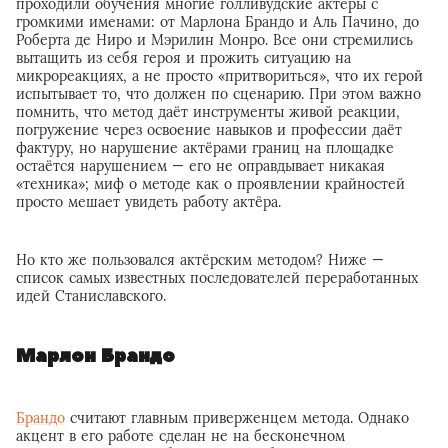
проходили обучения многие голливудские актёры с
громкими именами: от Марлона Брандо и Аль Пачино, до
Роберта де Ниро и Мэрилин Монро. Все они стремились
вытащить из себя героя и прожить ситуацию на
микрореакциях, а не просто «притвориться», что их герой
испытывает то, что должен по сценарию. При этом важно
помнить, что метод даёт инструменты живой реакции,
погружение через освоение навыков и профессии даёт
фактуру, но нарушение актёрами границ на площадке
остаётся нарушением — его не оправдывает никакая
«техника»; миф о методе как о проявлении крайностей
просто мешает увидеть работу актёра.
Но кто же пользовался актёрским методом? Ниже —
список самых известных последователей переработанных
идей Станиславского.
Марлон Брандо
Брандо
считают главным приверженцем метода. Однако
акцент в его работе сделан не на бесконечном