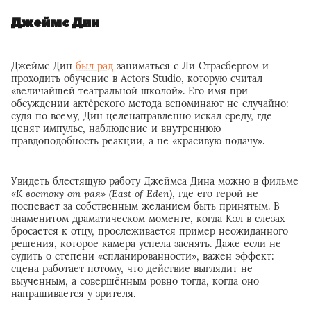
Джеймс Дин
Джеймс Дин
был рад
заниматься с Ли Страсбергом и
проходить обучение в Actors Studio, которую считал
«величайшей театральной школой». Его имя при
обсуждении актёрского метода вспоминают не случайно:
судя по всему, Дин целенаправленно искал среду, где
ценят импульс, наблюдение и внутреннюю
правдоподобность реакции, а не «красивую подачу».
Увидеть блестящую работу Джеймса Дина можно в фильме
«К востоку от рая» (East of Eden)
, где его герой не
поспевает за собственным желанием быть принятым. В
знаменитом драматическом моменте, когда Кэл в слезах
бросается к отцу, прослеживается пример неожиданного
решения, которое камера успела заснять. Даже если не
судить о степени «спланированности», важен эффект:
сцена работает потому, что действие выглядит не
выученным, а совершённым ровно тогда, когда оно
напрашивается у зрителя.