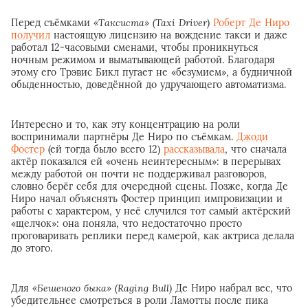
Перед съёмками
«Таксиста» (Taxi Driver)
Роберт Де Ниро
получил
настоящую лицензию на вождение такси и даже
работал 12-часовыми сменами, чтобы проникнуться
ночным режимом и выматывающей работой. Благодаря
этому его Трэвис Бикл пугает не «безумием», а будничной
обыденностью, доведённой до удручающего автоматизма.
Интересно и то, как эту концентрацию на роли
воспринимали партнёры Де Ниро по съёмкам.
Джоди
Фостер
(ей тогда было всего 12)
рассказывала
, что сначала
актёр показался ей «очень неинтересным»: в перерывах
между работой он почти не поддерживал разговоров,
словно берёг себя для очередной сцены. Позже, когда Де
Ниро начал объяснять Фостер принцип импровизации и
работы с характером, у неё случился тот самый актёрский
«щелчок»: она поняла, что недостаточно просто
проговаривать реплики перед камерой, как актриса делала
до этого.
Для
«Бешеного быка» (Raging Bull)
Де Ниро набрал вес, что
убедительнее смотреться в роли Ламотты после пика