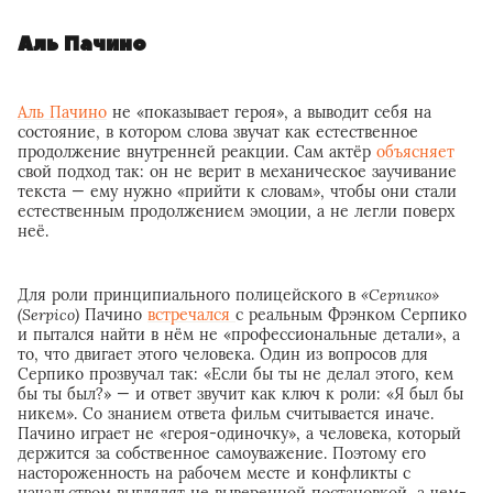
Аль Пачино
Аль Пачино
не «показывает героя», а выводит себя на
состояние, в котором слова звучат как естественное
продолжение внутренней реакции. Сам актёр
объясняет
свой подход так: он не верит в механическое заучивание
текста — ему нужно «прийти к словам», чтобы они стали
естественным продолжением эмоции, а не легли поверх
неё.
Для роли принципиального полицейского в
«Серпико»
(Serpico)
Пачино
встречался
с реальным Фрэнком Серпико
и пытался найти в нём не «профессиональные детали», а
то, что двигает этого человека. Один из вопросов для
Серпико прозвучал так: «Если бы ты не делал этого, кем
бы ты был?» — и ответ звучит как ключ к роли: «Я был бы
никем». Со знанием ответа фильм считывается иначе.
Пачино играет не «героя-одиночку», а человека, который
держится за собственное самоуважение. Поэтому его
настороженность на рабочем месте и конфликты с
начальством выглядят не выверенной постановкой, а чем-