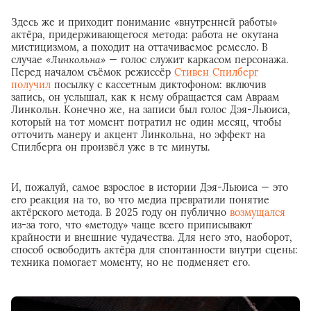
Здесь же и приходит понимание «внутренней работы»
актёра, придерживающегося метода: работа не окутана
мистицизмом, а походит на оттачиваемое ремесло. В
случае
«Линкольна»
— голос служит каркасом персонажа.
Перед началом съёмок режиссёр
Стивен Спилберг
получил
посылку с кассетным диктофоном: включив
запись, он услышал, как к нему обращается сам Авраам
Линкольн. Конечно же, на записи был голос Дэя-Льюиса,
который на тот момент потратил не один месяц, чтобы
отточить манеру и акцент Линкольна, но эффект на
Спилберга он произвёл уже в те минуты.
И, пожалуй, самое взрослое в истории Дэя-Льюиса — это
его реакция на то, во что медиа превратили понятие
актёрского метода. В 2025 году он публично
возмущался
из-за того, что «методу» чаще всего приписывают
крайности и внешние чудачества. Для него это, наоборот,
способ освободить актёра для спонтанности внутри сцены:
техника помогает моменту, но не подменяет его.