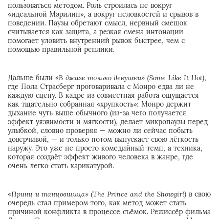
пользоваться методом. Роль строилась не вокруг
«идеальной Мэрилин», а вокруг неловкостей и срывов в
поведении. Паузы обретают смысл, нервный смешок
считывается как защита, а резкая смена интонации
помогает уловить внутренний рывок быстрее, чем с
помощью правильной реплики.
Дальше были
«В джазе только девушки» (Some Like It Hot)
,
где Пола Страсберг проговаривала с Монро едва ли не
каждую сцену. В кадре из совместная работа ощущается
как тщательно собранная «хрупкость»: Монро держит
дыхание чуть выше обычного (из-за чего получается
эффект уязвимости и мягкости), делает микропаузы перед
улыбкой, словно проверяя — можно ли сейчас побыть
доверчивой, — и только потом выпускает свою лёгкость
наружу. Это уже не просто комедийный темп, а техника,
которая создаёт эффект живого человека в жанре, где
очень легко стать карикатурой.
«Принц и танцовщица» (
The
Prince
and
the
Showgirl)
в свою
очередь стал примером того, как метод может стать
причиной конфликта в процессе съёмок. Режиссёр фильма