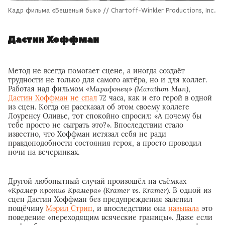
Кадр фильма «Бешеный бык» // Chartoff-Winkler Productions, Inc.
Дастин Хоффман
Метод не всегда помогает сцене, а иногда создаёт
трудности не только для самого актёра, но и для коллег.
Работая над фильмом
«Марафонец» (Marathon Man)
,
Дастин Хоффман
не спал
72 часа, как и его герой в одной
из сцен. Когда он рассказал об этом своему коллеге
Лоуренсу Оливье, тот спокойно спросил: «А почему бы
тебе просто не сыграть это?». Впоследствии стало
известно, что Хоффман истязал себя не ради
правдоподобности состояния героя, а просто проводил
ночи на вечеринках.
Другой любопытный случай произошёл на съёмках
«Крамер против Крамера» (Kramer vs. Kramer)
. В одной из
сцен Дастин Хоффман без предупреждения залепил
пощёчину
Мэрил Стрип
, и впоследствии она
называла
это
поведение «переходящим всяческие границы». Даже если