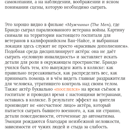
самокопании, а на наблюдении, воображении и ясном
понимании сцены, которую необходимо сыграть.
Это хорошо видно в фильме
«Мужчины» (The Men)
, где
Брандо сыграл парализованного ветерана войны. Картину
снимали на территории настоящего госпиталя для
ветеранов в калифорнийском Ван-Найсе, и выбранная
локация здесь служит не просто «красивым дополнением».
Подобная среда дисциплинирует актёра: она не даёт
сыграть «условную инвалидность» и заставляет искать
детали для роли в окружающем пространстве. Брандо
учился быть тем, кто вынужден жить в коляске: как
правильно пересаживаться, как распределять вес, как
принимать помощь и в чём видеть главные раздражители
для человека, утратившего контроль над своим телом.
Также актёр буквально
«поселился»
на время съёмок в
госпитале и проводил время с настоящими ветеранами,
оставаясь в коляске. В результате эффект на зрителя
производит не «несчастное лицо» актёра, который
пытается сыграть бывшего военного, а, как ни странно,
детали повседневности, отточенные до автоматизма.
Эмоции рождаются благодаря неизбежной неловкости,
зависимости от чужих людей и стыда за слабость.