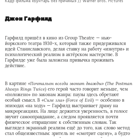
Кадр фильма «Бунтарь без причины» // Warner Bros. Pictures
Джон Гарфилд
Гарфилд пришёл в кино из Group Theatre — нью-
йоркского театра 1930-х, который также придерживался
идей Станиславского, делая ставку на работу «изнутри» и
психологический реализм в актёрском мастерстве. В
Гарфилде уже была заложена привычка проживать
действие.
В картине
«Почтальон всегда звонит дважды» (The Postman
Always Rings Twice)
его герой часто говорит меньше, чем
«положено» по законам жанра: паузы здесь обретают
особый смысл. В
«Силе зла» (Force of Evil)
— особенно в
эпизодах «на ходу» — Гарфилд выстраивает драму на
микрореакциях. На лице держится уверенность, в голосе
звучит самооправдание, а следом проявляется почти
физическое отвращение к собственным словам. Так
выглядел экранный реализм ещё до того, как слово метод
стал общеизвестным: зритель не «смотрит сцену», а будто