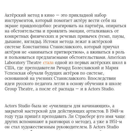
Актёрский метод в кино — это прикладной набор
инструментов, который помогает актёру вести себя на
экране правдоподобно: реагировать на партнёра, опираться
на обстоятельства и проявлять эмоции, отталкиваясь от
конкретных физических и речевых привычек (темп, паузы,
дыхание, взгляды). Истоки метода лежат в актёрской
системе Константина Станиславского, который приучал
актёров не «заниматься притворством», а вживаться в роль
и пользоваться предлагаемыми обстоятельствами. American
Laboratory Theatre
стала
одной из первых актёрских школ в
США, где преподаватели Ричард Болеславский и Мария
Успенская обучали будущих актёров по системе,
основанной на учениях Станиславского. Впоследствии
идеи русского педагога легли в основу обучения в школе
Group Theatre, а после её распада — и в Actors Studio.
Actors Studio была не «училищем для начинающих», а
закрытой мастерской для действующих артистов. В 1948-м
году туда пришёл преподавать Ли Страсберг (его имя чаще
других вспоминают в разговорах о методе), а уже в 1951-м
он стал художественным руководителем. В Actors Studio