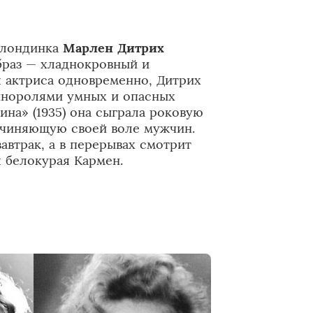
х
 блондинка
Марлен Дитрих
браз — хладнокровный и
я актриса одновременно, Дитрих
иноролями умных и опасных
на» (1935) она сыграла роковую
дчиняющую своей воле мужчин.
автрак, а в перерывах смотрит
 белокурая Кармен.