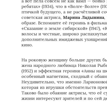
а вот пела совсем не как вамп — бойко
ребятах» (1934), что в «Волге-Волге» (1
птичкой будущего, а не расчётливой со
советская актриса,
Марина Ладынина
,
образе. Вспомните её героинь в фильмах
«Сказание о земле сибирской» (1947), «
волосы и честные, широко распахнутые
дополнительных имиджевых ухищрений 
кино.
На роковую женщину больше других б
жена народного любимца Николая Рыбн
(1952) и эффектная героиня «Анны на ше
особенный магнетизм, сходный с обая
Неудивительно, что именно Ларионовой
которая из игрушки обстоятельств пре
Таково было обаяние актрисы, что её 
жизни интересуют зрителей и по сей де