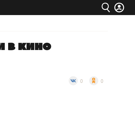
и в кино
0
0