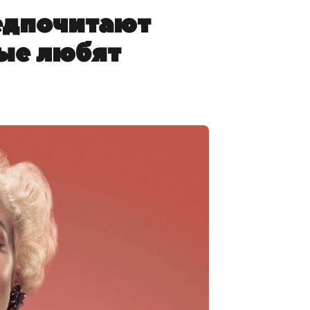
едпочитают
ые любят