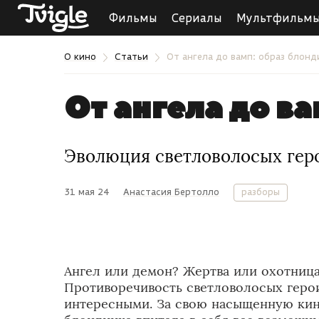
Фильмы
Сериалы
Мультфильм
О кино
Статьи
От ангела до вамп: образ блонд
От ангела до ва
Эволюция светловолосых геро
31 мая 24
Анастасия Бертолло
разборы
Ангел или демон? Жертва или охотница
Противоречивость светловолосых герои
интересными. За свою насыщенную ки