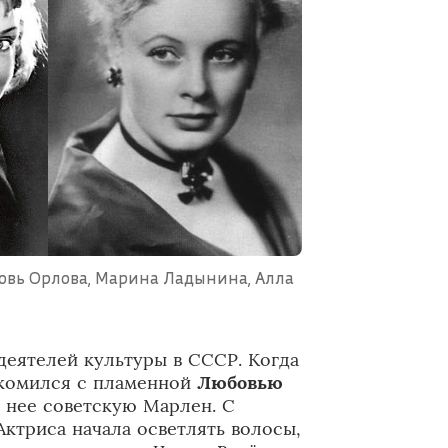
овь Орлова, Марина Ладынина, Алла
деятелей культуры в СССР. Когда
акомился с пламенной
Любовью
з нее советскую Марлен. С
Актриса начала осветлять волосы,