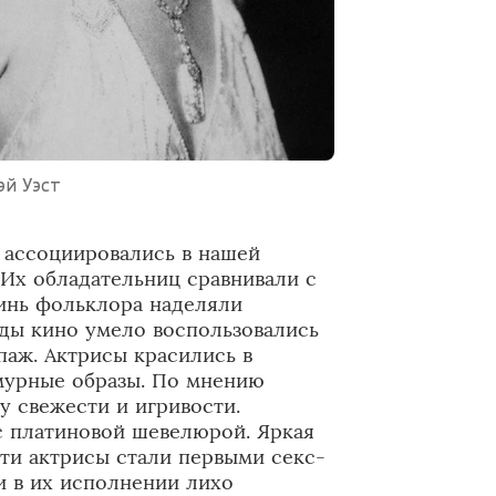
эй Уэст
а ассоциировались в нашей
 Их обладательниц сравнивали с
оинь фольклора наделяли
ды кино умело воспользовались
паж. Актрисы красились в
амурные образы. По мнению
у свежести и игривости.
 с платиновой шевелюрой. Яркая
ти актрисы стали первыми секс-
и в их исполнении лихо