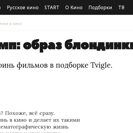
ы
Русское кино
START
О Кино
Подборки
ТВ
инки в кино
мп: образ блондинк
инь фильмов в подборке Tvigle.
? Похоже, всё сразу.
нь в кино и делает их такими
нематографическую жизнь