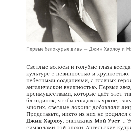
Первые белокурые дивы — Джин Харлоу и М
Светлые волосы и голубые глаза всегд
культуре с невинностью и хрупкостью.
небесными созданиями, а главных гер
ангелической внешностью. Первые звез
преимуществами, которые даёт этот ти
блондинок, чтобы создавать яркие, гл
многих, светлые локоны добавляли лиц
Представьте, никто из них не родился
Джин Харлоу
, эпатажная
Мэй Уэст
… Э
символами той эпохи. Ангельские кудр