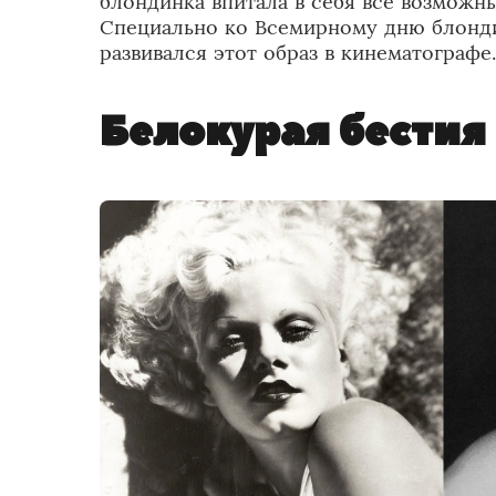
блондинка впитала в себя все возможн
Специально ко Всемирному дню блонд
развивался этот образ в кинематографе.
Белокурая бестия