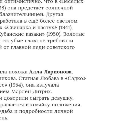
 и оптимистично. Что в «Весёлых
938) она предстаёт солнечной
блазнительницей. Другая
 работала в ещё более светлом
 «Свинарка и пастух» (1941),
Кубанские казаки» (1950). Золотые
 голубые глаза не требовали
от главной леди советского
ыла похожа
Алла Ларионова
,
икова. Статная Любава в «Садко»
е» (1954), она излучала
нием Марлен Дитрих.
 доверили сыграть девушку,
вращается в хозяйку положения.
судьба и подробности личной
нь.