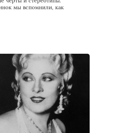
ые черты и стереотипы.
инок мы вспомнили, как