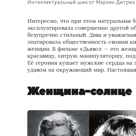
Интеллектуальный шик от Марлен Дитри
Интересно, что при этом натуральная
эксплуатировала совершенно другой о
безупречно стильный. Дива и уважаема
эпатировала общественность своими к
женщин. В фильме «Дьявол — это женщи
красавицу, хитрую манипуляторшу, по
Её героиня кушает мужские сердца на з
удавом на окружающий мир. Настоящая
Женщина-солнце