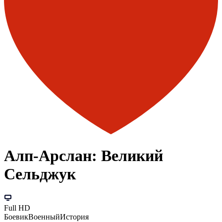
Алп-Арслан: Великий
Сельджук
Full HD
Боевик
Военный
История