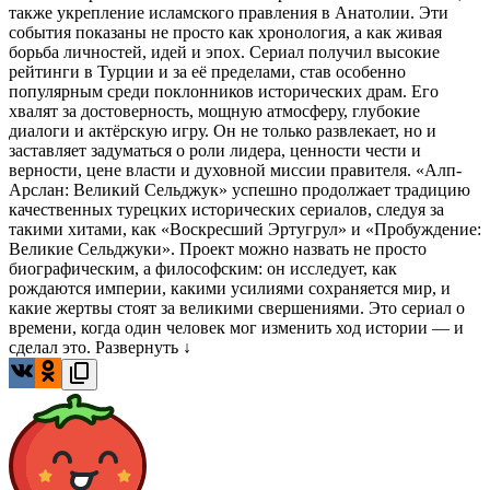
также укрепление исламского правления в Анатолии. Эти
события показаны не просто как хронология, а как живая
борьба личностей, идей и эпох. Сериал получил высокие
рейтинги в Турции и за её пределами, став особенно
популярным среди поклонников исторических драм. Его
хвалят за достоверность, мощную атмосферу, глубокие
диалоги и актёрскую игру. Он не только развлекает, но и
заставляет задуматься о роли лидера, ценности чести и
верности, цене власти и духовной миссии правителя. «Алп-
Арслан: Великий Сельджук» успешно продолжает традицию
качественных турецких исторических сериалов, следуя за
такими хитами, как «Воскресший Эртугрул» и «Пробуждение:
Великие Сельджуки». Проект можно назвать не просто
биографическим, а философским: он исследует, как
рождаются империи, какими усилиями сохраняется мир, и
какие жертвы стоят за великими свершениями. Это сериал о
времени, когда один человек мог изменить ход истории — и
сделал это.
Развернуть ↓