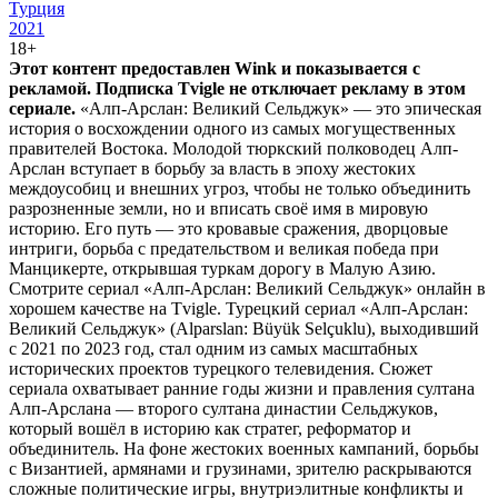
Турция
2021
18+
Этот контент предоставлен Wink и показывается с
рекламой. Подписка Tvigle не отключает рекламу в этом
сериале.
«Алп-Арслан: Великий Сельджук» — это эпическая
история о восхождении одного из самых могущественных
правителей Востока. Молодой тюркский полководец Алп-
Арслан вступает в борьбу за власть в эпоху жестоких
междоусобиц и внешних угроз, чтобы не только объединить
разрозненные земли, но и вписать своё имя в мировую
историю. Его путь — это кровавые сражения, дворцовые
интриги, борьба с предательством и великая победа при
Манцикерте, открывшая туркам дорогу в Малую Азию.
Смотрите сериал «Алп-Арслан: Великий Сельджук» онлайн в
хорошем качестве на Tvigle. Турецкий сериал «Алп-Арслан:
Великий Сельджук» (Alparslan: Büyük Selçuklu), выходивший
с 2021 по 2023 год, стал одним из самых масштабных
исторических проектов турецкого телевидения. Сюжет
сериала охватывает ранние годы жизни и правления султана
Алп-Арслана — второго султана династии Сельджуков,
который вошёл в историю как стратег, реформатор и
объединитель. На фоне жестоких военных кампаний, борьбы
с Византией, армянами и грузинами, зрителю раскрываются
сложные политические игры, внутриэлитные конфликты и