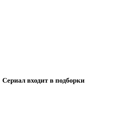
Вокруг света за 80 дней
2021
16+
История
Комедия
Приключения
Великобритания
Германия
Италия
Франци
7.6
Смотреть
Сериал входит в подборки