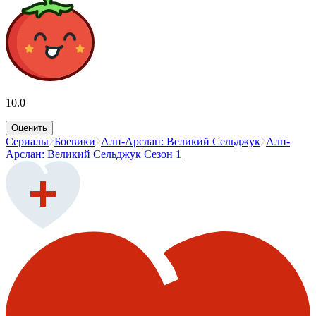
10.0
Оценить
Сериалы
Боевики
Алп-Арслан: Великий Сельджук
Алп-
Арслан: Великий Сельджук Сезон 1