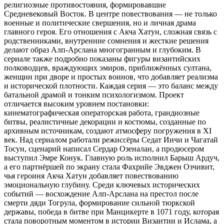
религиозные противостояния, формировавшие
Средневековый Восток. В центре повествования — не только
военные и политические свершения, но и личная драма
главного героя. Его отношения с Акча Хатун, сложная связь с
родственниками, внутренние сомнения и жесткие решения
делают образ Алп-Арслана многогранным и глубоким. В
сериале также подробно показаны фигуры византийских
полководцев, враждующих эмиров, приближённых султана,
женщин при дворе и простых воинов, что добавляет реализма
и исторической плотности. Каждая серия — это баланс между
батальной драмой и тонким психологизмом. Проект
отличается высоким уровнем постановки:
кинематографическая операторская работа, грандиозные
битвы, реалистичные декорации и костюмы, созданные по
архивным источникам, создают атмосферу погружения в XI
век. Над сериалом работали режиссёры Седат Инчи и Чагатай
Тосун, сценарий написал Сердар Озеналан, а продюсером
выступил Эмре Конук. Главную роль исполнил Барыш Ардуч,
а его партнёршей по экрану стала Фахрийе Эвджен Озчивит,
чья героиня Акча Хатун добавляет повествованию
эмоциональную глубину. Среди ключевых исторических
событий — восхождение Алп-Арслана на престол после
смерти дяди Тогрула, формирование сильной тюркской
державы, победа в битве при Манцикерте в 1071 году, которая
стала поворотным моментом в истории Византии и Ислама, а