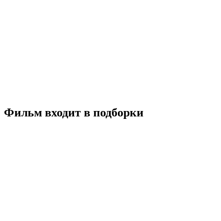
Высокое напряжение
2024
16+
Боевик
Криминал
Гонконг
Китай
6.0
Смотреть
Фильм входит в подборки