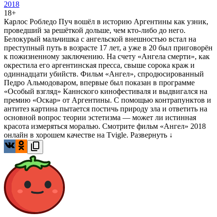
2018
18+
Карлос Робледо Пуч вошёл в историю Аргентины как узник,
проведший за решёткой дольше, чем кто-либо до него.
Белокурый мальчишка с ангельской внешностью встал на
преступный путь в возрасте 17 лет, а уже в 20 был приговорён
к пожизненному заключению. На счету «Ангела смерти», как
окрестила его аргентинская пресса, свыше сорока краж и
одиннадцати убийств. Фильм «Ангел», спродюсированный
Педро Альмодоваром, впервые был показан в программе
«Особый взгляд» Каннского кинофестиваля и выдвигался на
премию «Оскар» от Аргентины. С помощью контрапунктов и
антитез картина пытается постичь природу зла и ответить на
основной вопрос теории эстетизма — может ли истинная
красота измеряться моралью. Смотрите фильм «Ангел» 2018
онлайн в хорошем качестве на Tvigle.
Развернуть ↓