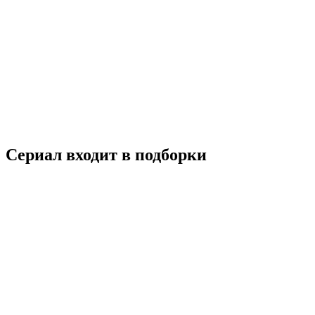
Два холма
2023
18+
Комедия
Фантастика
Россия
7.6
Смотреть
Сериал входит в подборки