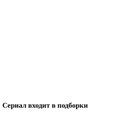
Наследие Пины
2019
18+
Документальный
Германия
5.0
Смотреть
Сериал входит в подборки