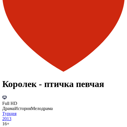
Королек - птичка певчая
Full HD
Драма
История
Мелодрама
Турция
2013
16+