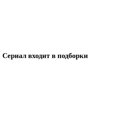
Коронованный шут
2019
16+
Драма
История
Мелодрама
Южная Корея
8.1
Смотреть
Сериал входит в подборки