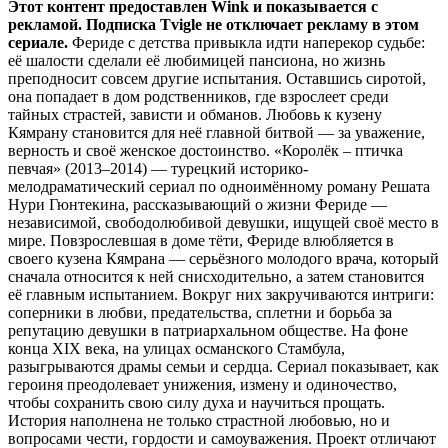
Этот контент предоставлен Wink и показывается с
рекламой. Подписка Tvigle не отключает рекламу в этом
сериале.
Фериде с детства привыкла идти наперекор судьбе:
её шалости сделали её любимицей пансиона, но жизнь
преподносит совсем другие испытания. Оставшись сиротой,
она попадает в дом родственников, где взрослеет среди
тайных страстей, зависти и обманов. Любовь к кузену
Кямрану становится для неё главной битвой — за уважение,
верность и своё женское достоинство. «Королёк – птичка
певчая» (2013–2014) — турецкий историко-
мелодраматический сериал по одноимённому роману Решата
Нури Гюнтекина, рассказывающий о жизни Фериде —
независимой, свободолюбивой девушки, ищущей своё место в
мире. Повзрослевшая в доме тёти, Фериде влюбляется в
своего кузена Кямрана — серьёзного молодого врача, который
сначала относится к ней снисходительно, а затем становится
её главным испытанием. Вокруг них закручиваются интриги:
соперники в любви, предательства, сплетни и борьба за
репутацию девушки в патриархальном обществе. На фоне
конца XIX века, на улицах османского Стамбула,
разыгрываются драмы семьи и сердца. Сериал показывает, как
героиня преодолевает унижения, измену и одиночество,
чтобы сохранить свою силу духа и научиться прощать.
История наполнена не только страстной любовью, но и
вопросами чести, гордости и самоуважения. Проект отличают