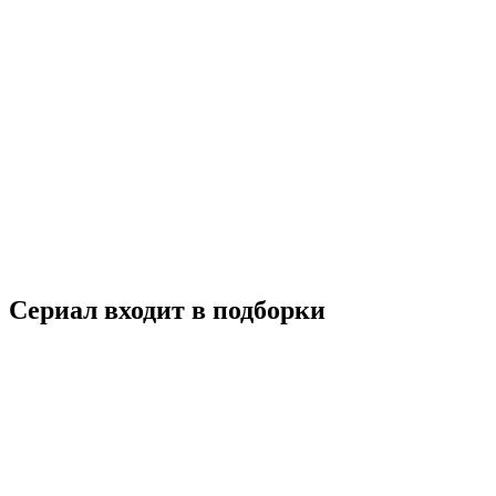
Наследники
2013
18+
Драма
Комедия
Мелодрама
Южная Корея
7.8
Смотреть
Сериал входит в подборки