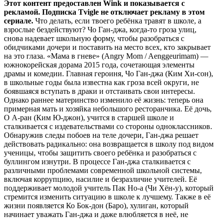
Этот контент предоставлен Wink и показывается с
рекламой. Подписка Tvigle не отключает рекламу в этом
сериале.
Что делать, если твоего ребёнка травят в школе, а
взрослые бездействуют? Чо Ган-джа, когда-то гроза улиц,
снова надевает школьную форму, чтобы разобраться с
обидчиками дочери и поставить на место всех, кто закрывает
на это глаза. «Мама в гневе» (Angry Mom / Aenggeurimam) —
южнокорейская дорама 2015 года, сочетающая элементы
драмы и комедии. Главная героиня, Чо Ган-джа (Ким Хи-сон),
в школьные годы была известна как гроза всей округи, не
боявшаяся вступать в драки и отстаивать свои интересы.
Однако раннее материнство изменило её жизнь: теперь она
примерная мать и хозяйка небольшого ресторанчика. Её дочь,
О А-ран (Ким Ю-джон), учится в старшей школе и
сталкивается с издевательствами со стороны одноклассников.
Обнаружив следы побоев на теле дочери, Ган-джа решает
действовать радикально: она возвращается в школу под видом
ученицы, чтобы защитить своего ребёнка и разобраться с
буллингом изнутри. В процессе Ган-джа сталкивается с
различными проблемами современной школьной системы,
включая коррупцию, насилие и безразличие учителей. Её
поддерживает молодой учитель Пак Но-а (Чи Хён-у), который
стремится изменить ситуацию в школе к лучшему. Также в её
жизни появляется Ко Бок-дон (Баро), хулиган, который
начинает уважать Ган-джа и даже влюбляется в неё, не