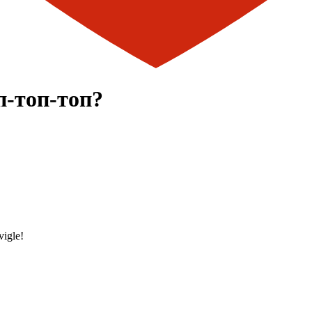
п-топ-топ?
igle!