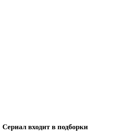
Каннамская красотка
2018
16+
Мелодрама
Южная Корея
7.4
Смотреть
Сериал входит в подборки