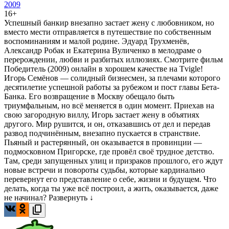
2009
16+
Успешный банкир внезапно застает жену с любовником, но
вместо мести отправляется в путешествие по собственным
воспоминаниям и малой родине. Эдуард Трухменёв,
Александр Робак и Екатерина Вуличенко в мелодраме о
перерождении, любви и разбитых иллюзиях. Смотрите фильм
Победитель (2009) онлайн в хорошем качестве на Tvigle!
Игорь Семёнов — солидный бизнесмен, за плечами которого
десятилетие успешной работы за рубежом и пост главы Бета-
Банка. Его возвращение в Москву обещало быть
триумфальным, но всё меняется в один момент. Приехав на
свою загородную виллу, Игорь застает жену в объятиях
другого. Мир рушится, и он, отказавшись от дел и передав
развод подчинённым, внезапно пускается в странствие.
Пьяный и растерянный, он оказывается в провинции —
подмосковном Пригорске, где провёл своё трудное детство.
Там, среди запущенных улиц и призраков прошлого, его ждут
новые встречи и повороты судьбы, которые кардинально
перевернут его представление о себе, жизни и будущем. Что
делать, когда ты уже всё построил, а жить, оказывается, даже
не начинал?
Развернуть ↓