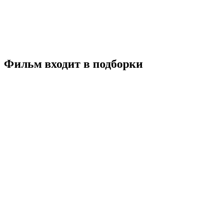
18+
Комедия
Мелодрама
Великобритания
США
6.7
Смотреть
Фильм входит в подборки