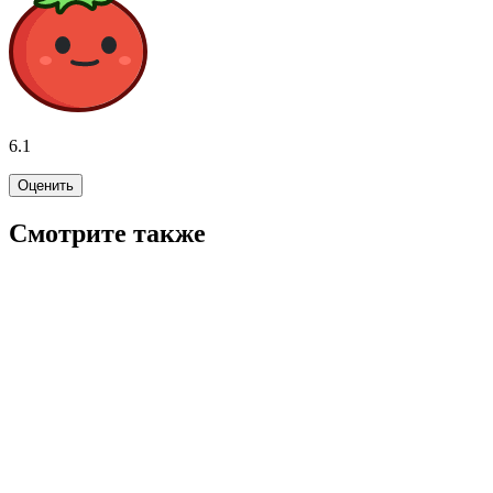
6.1
Оценить
Смотрите также
6.8
Так близко к горизонту
2019
18+
Драма
Мелодрама
Германия
Франция
6.8
Смотреть
6.0