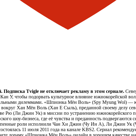
 Подписка Tvigle не отключает рекламу в этом сериале.
Севе
Кан У, чтобы подорвать культурное влияние южнокорейской вол
ральными дилеммами. «Шпионка Мён Воль» (Spy Myung Wol) — ю
вокруг Хан Мён Воль (Хан Е Сыль), преданной своему делу север
хве Рю (Ли Джин Ук) в миссии по устранению южнокорейского п
кого шоу-бизнеса, где её чувства и преданность подвергаются
пенные роли исполнили Чан Хи Джин (Чу Ин А), Ли Джин Ук (Чх
остоялась 11 июля 2011 года на канале KBS2. Сериал рекоменду
ите дораму «Шпионка Мён Воль» онлайн в хорошем качестве на