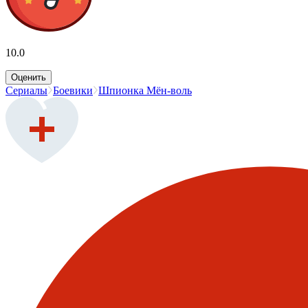
10.0
Оценить
Сериалы
Боевики
Шпионка Мён-воль