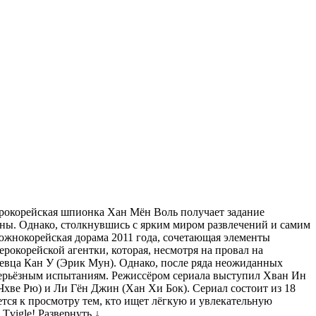
рокорейская шпионка Хан Мён Воль получает задание
ны. Однако, столкнувшись с ярким миром развлечений и самим
жнокорейская дорама 2011 года, сочетающая элементы
окорейской агентки, которая, несмотря на провал на
евца Кан У (Эрик Мун). Однако, после ряда неожиданных
 серьёзным испытаниям. Режиссёром сериала выступил Хван Ин
ве Рю) и Ли Гён Джин (Хан Хи Бок). Сериал состоит из 18
ется к просмотру тем, кто ищет лёгкую и увлекательную
 Tvigle!
Развернуть ↓