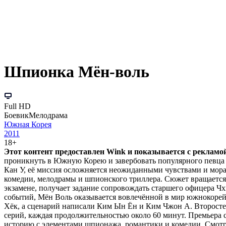
Шпионка Мён-воль
Full HD
Боевик
Мелодрама
Южная Корея
2011
18+
Этот контент предоставлен Wink и показывается с рекламой.
проникнуть в Южную Корею и завербовать популярного певца 
Кан У, её миссия осложняется неожиданными чувствами и мо
комедии, мелодрамы и шпионского триллера. Сюжет вращается 
экзамене, получает задание сопровождать старшего офицера Ч
событий, Мён Воль оказывается вовлечённой в мир южнокорейс
Хёк, а сценарий написали Ким Ын Ён и Ким Чжон А. Второсте
серий, каждая продолжительностью около 60 минут. Премьера с
историю с элементами шпионажа, романтики и комедии. Смотр