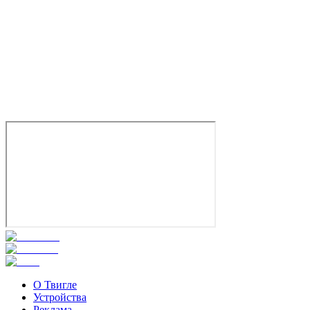
Нам Джу-хёк
О Твигле
Устройства
Реклама