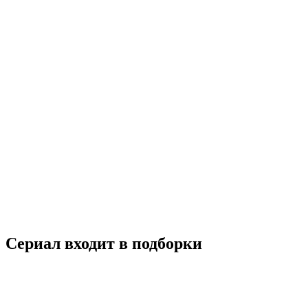
Гоблин
2017
18+
Драма
Комедия
Мелодрама
Фэнтези
Южная Корея
8.5
Смотреть
Сериал входит в подборки