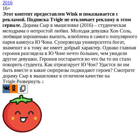
2016
16+
Этот контент предоставлен Wink и показывается с
рекламой. Подписка Tvigle не отключает рекламу в этом
сериале.
Дорама Сыр в мышеловке (2016) – студенческая
мелодрама о непростой любви. Молодая девушка Хон Соль,
любящая хорошенько выпить, влюблена в самого популярного
парня кампуса Ю Чона. Суперзвезда университета богат,
знаменит и к тому же имеет добрый характер. Однако главная
героиня разглядела в Ю Чоне нечто большее, чем увидели
другие девушки. Героиня постарается во что бы то ни стало
покорить студента. Как отреагирует Ю Чон? Удастся ли им
быть вместе и какие сюрпризы поджидают героев? Смотрите
дораму Сыр в мышеловке в отличном качестве на
Tvigle.
Развернуть ↓