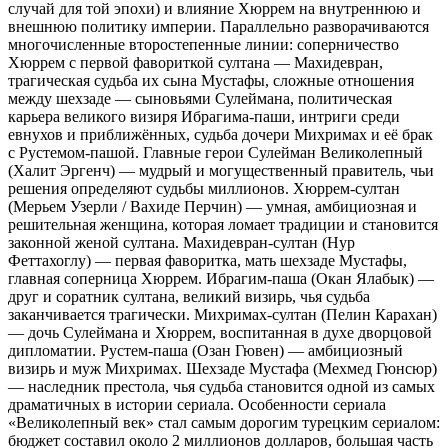
случай для той эпохи) и влияние Хюррем на внутреннюю и
внешнюю политику империи. Параллельно разворачиваются
многочисленные второстепенные линии: соперничество
Хюррем с первой фавориткой султана — Махидевран,
трагическая судьба их сына Мустафы, сложные отношения
между шехзаде — сыновьями Сулеймана, политическая
карьера великого визиря Ибрагима-паши, интриги среди
евнухов и приближённых, судьба дочери Михримах и её брак
с Рустемом-пашой. Главные герои Сулейман Великолепный
(Халит Эргенч) — мудрый и могущественный правитель, чьи
решения определяют судьбы миллионов. Хюррем-султан
(Мерьем Узерли / Вахиде Перчин) — умная, амбициозная и
решительная женщина, которая ломает традиции и становится
законной женой султана. Махидевран-султан (Нур
Феттахоглу) — первая фаворитка, мать шехзаде Мустафы,
главная соперница Хюррем. Ибрагим-паша (Окан Ялабык) —
друг и соратник султана, великий визирь, чья судьба
заканчивается трагически. Михримах-султан (Пелин Карахан)
— дочь Сулеймана и Хюррем, воспитанная в духе дворцовой
дипломатии. Рустем-паша (Озан Гювен) — амбициозный
визирь и муж Михримах. Шехзаде Мустафа (Мехмед Гюнсюр)
— наследник престола, чья судьба становится одной из самых
драматичных в истории сериала. Особенности сериала
«Великолепный век» стал самым дорогим турецким сериалом:
бюджет составил около 2 миллионов долларов, большая часть