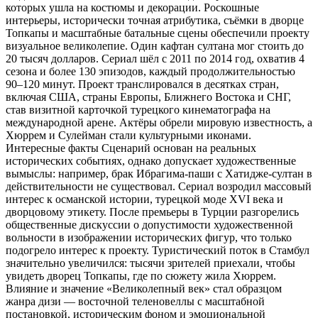
которых ушла на костюмы и декорации. Роскошные
интерьеры, исторически точная атрибутика, съёмки в дворце
Топкапы и масштабные батальные сцены обеспечили проекту
визуальное великолепие. Один кафтан султана мог стоить до
20 тысяч долларов. Сериал шёл с 2011 по 2014 год, охватив 4
сезона и более 130 эпизодов, каждый продолжительностью
90–120 минут. Проект транслировался в десятках стран,
включая США, страны Европы, Ближнего Востока и СНГ,
став визитной карточкой турецкого кинематографа на
международной арене. Актёры обрели мировую известность, а
Хюррем и Сулейман стали культурными иконами.
Интересные факты Сценарий основан на реальных
исторических событиях, однако допускает художественные
вымыслы: например, брак Ибрагима-паши с Хатидже-султан в
действительности не существовал. Сериал возродил массовый
интерес к османской истории, турецкой моде XVI века и
дворцовому этикету. После премьеры в Турции разгорелись
общественные дискуссии о допустимости художественной
вольности в изображении исторических фигур, что только
подогрело интерес к проекту. Туристический поток в Стамбул
значительно увеличился: тысячи зрителей приехали, чтобы
увидеть дворец Топкапы, где по сюжету жила Хюррем.
Влияние и значение «Великолепный век» стал образцом
жанра дизи — восточной теленовеллы с масштабной
постановкой, историческим фоном и эмоциональной