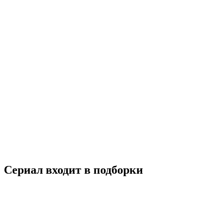
Контейнер
2021
18+
Драма
Триллер
Россия
7.2
Смотреть
Сериал входит в подборки