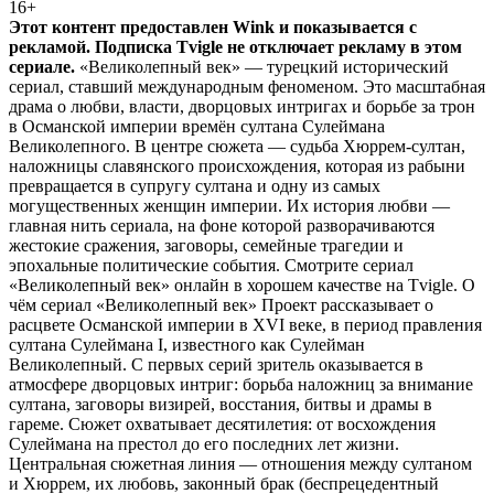
16+
Этот контент предоставлен Wink и показывается с
рекламой. Подписка Tvigle не отключает рекламу в этом
сериале.
«Великолепный век» — турецкий исторический
сериал, ставший международным феноменом. Это масштабная
драма о любви, власти, дворцовых интригах и борьбе за трон
в Османской империи времён султана Сулеймана
Великолепного. В центре сюжета — судьба Хюррем-султан,
наложницы славянского происхождения, которая из рабыни
превращается в супругу султана и одну из самых
могущественных женщин империи. Их история любви —
главная нить сериала, на фоне которой разворачиваются
жестокие сражения, заговоры, семейные трагедии и
эпохальные политические события. Смотрите сериал
«Великолепный век» онлайн в хорошем качестве на Tvigle. О
чём сериал «Великолепный век» Проект рассказывает о
расцвете Османской империи в XVI веке, в период правления
султана Сулеймана I, известного как Сулейман
Великолепный. С первых серий зритель оказывается в
атмосфере дворцовых интриг: борьба наложниц за внимание
султана, заговоры визирей, восстания, битвы и драмы в
гареме. Сюжет охватывает десятилетия: от восхождения
Сулеймана на престол до его последних лет жизни.
Центральная сюжетная линия — отношения между султаном
и Хюррем, их любовь, законный брак (беспрецедентный