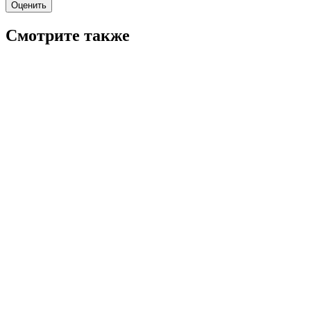
Оценить
Смотрите также
7.0
Братья по обмену
2013
18+
Комедия
Россия
7.0
Смотреть
7.7