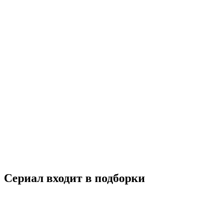
Романтика без правил
2012
18+
Комедия
Мелодрама
Южная Корея
7.3
Смотреть
Сериал входит в подборки