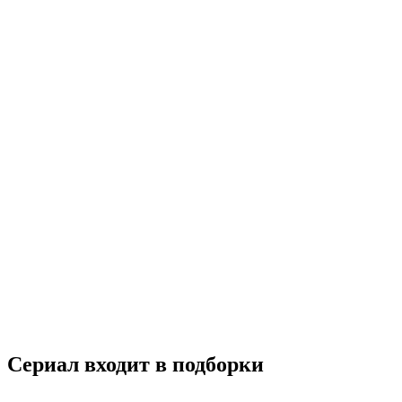
Одержимые мечтой
2011
16+
Мелодрама
Музыка
Южная Корея
7.9
Смотреть
Сериал входит в подборки